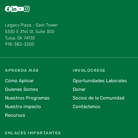
Find us on Facebook
Find us on LinkedIn
Find us on YouTube
Find us on Instagram
Find us on Pinterest
Find us on Vimeo
Legacy Plaza - East Tower
5330 E 31st St, Suite 300
Tulsa, OK 74135
918-382-3200
APRENDA MÁS
INVOLÚCRESE
Cómo Aplicar
Oportunidades Laborales
Quienes Somos
Donar
Nuestros Programas
Socios de la Comunidad
Nuestro impacto
Contáctenos
Recursos
ENLACES IMPORTANTES