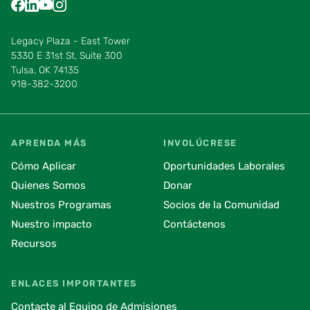
Find us on Facebook
Find us on LinkedIn
Find us on YouTube
Find us on Instagram
Find us on Pinterest
Find us on Vimeo
Legacy Plaza - East Tower
5330 E 31st St, Suite 300
Tulsa, OK 74135
918-382-3200
APRENDA MÁS
INVOLÚCRESE
Cómo Aplicar
Oportunidades Laborales
Quienes Somos
Donar
Nuestros Programas
Socios de la Comunidad
Nuestro impacto
Contáctenos
Recursos
ENLACES IMPORTANTES
Contacte al Equipo de Admisiones