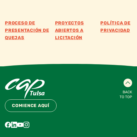
PROCESO DE
PROYECTOS
POLÍTICA DE
PRESENTACIÓN DE
ABIERTOS A
PRIVACIDAD
QUEJAS
LICITACIÓN
BACK
TO TOP
COMIENCE AQUÍ
Find us on Facebook
Find us on LinkedIn
Find us on YouTube
Find us on Instagram
Find us on Pinterest
Find us on Vimeo