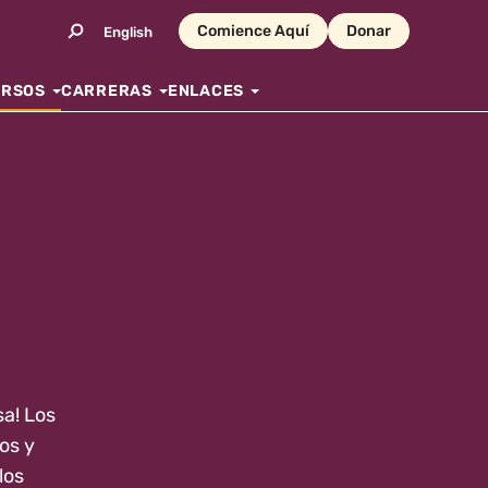
Comience Aquí
Donar
English
URSOS
CARRERAS
ENLACES
sa! Los
os y
los