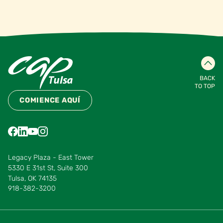
BACK
TO TOP
COMIENCE AQUÍ
Find us on Facebook
Find us on LinkedIn
Find us on YouTube
Find us on Instagram
Find us on Pinterest
Find us on Vimeo
Legacy Plaza - East Tower
5330 E 31st St, Suite 300
Tulsa, OK 74135
918-382-3200