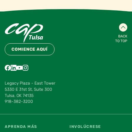
BACK
TO TOP
COMIENCE AQUÍ
Find us on Facebook
Find us on LinkedIn
Find us on YouTube
Find us on Instagram
Find us on Pinterest
Find us on Vimeo
Legacy Plaza - East Tower
5330 E 31st St, Suite 300
Tulsa, OK 74135
918-382-3200
APRENDA MÁS
INVOLÚCRESE