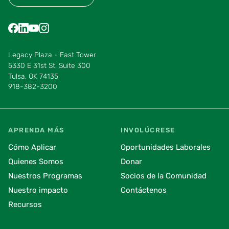
Find us on Facebook
Find us on LinkedIn
Find us on YouTube
Find us on Instagram
Find us on Pinterest
Find us on Vimeo
Legacy Plaza - East Tower
5330 E 31st St, Suite 300
Tulsa, OK 74135
918-382-3200
APRENDA MÁS
INVOLÚCRESE
Cómo Aplicar
Oportunidades Laborales
Quienes Somos
Donar
Nuestros Programas
Socios de la Comunidad
Nuestro impacto
Contáctenos
Recursos