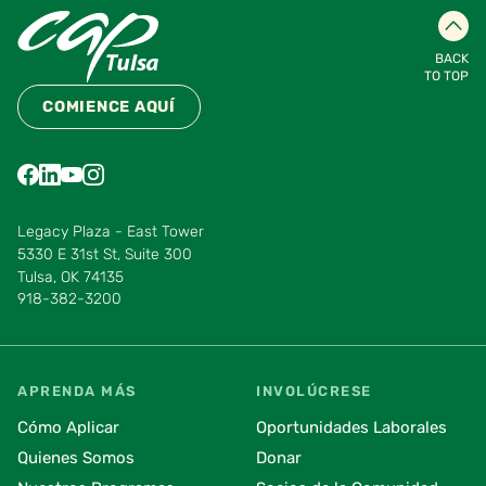
BACK
TO TOP
COMIENCE AQUÍ
Find us on Facebook
Find us on LinkedIn
Find us on YouTube
Find us on Instagram
Find us on Pinterest
Find us on Vimeo
Legacy Plaza - East Tower
5330 E 31st St, Suite 300
Tulsa, OK 74135
918-382-3200
APRENDA MÁS
INVOLÚCRESE
Cómo Aplicar
Oportunidades Laborales
Quienes Somos
Donar