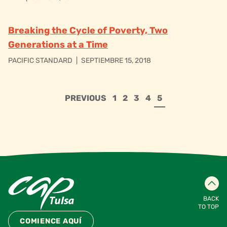
Breaking the Cycle of Poverty, Two
Generations at a Time
PACIFIC STANDARD
|
SEPTIEMBRE 15, 2018
PREVIOUS
1
2
3
4
5
BACK
TO TOP
COMIENCE AQUÍ