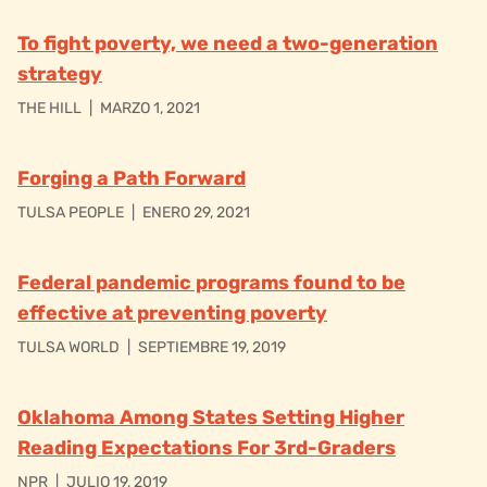
To fight poverty, we need a two-generation
strategy
THE HILL
|
MARZO 1, 2021
Forging a Path Forward
TULSA PEOPLE
|
ENERO 29, 2021
Federal pandemic programs found to be
effective at preventing poverty
TULSA WORLD
|
SEPTIEMBRE 19, 2019
Oklahoma Among States Setting Higher
Reading Expectations For 3rd-Graders
NPR
|
JULIO 19, 2019