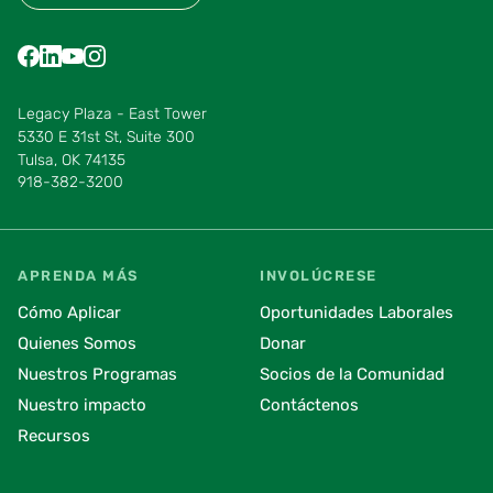
Find us on Facebook
Find us on LinkedIn
Find us on YouTube
Find us on Instagram
Find us on Pinterest
Find us on Vimeo
Legacy Plaza - East Tower
5330 E 31st St, Suite 300
Tulsa, OK 74135
918-382-3200
APRENDA MÁS
INVOLÚCRESE
Cómo Aplicar
Oportunidades Laborales
Quienes Somos
Donar
Nuestros Programas
Socios de la Comunidad
Nuestro impacto
Contáctenos
Recursos