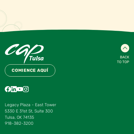
BACK
TO TOP
COMIENCE AQUÍ
Find us on Facebook
Find us on LinkedIn
Find us on YouTube
Find us on Instagram
Find us on Pinterest
Find us on Vimeo
Legacy Plaza - East Tower
5330 E 31st St, Suite 300
Tulsa, OK 74135
918-382-3200